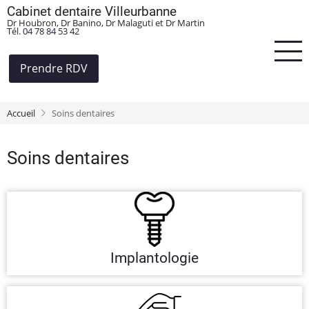
Aller
Cabinet dentaire Villeurbanne
Dr Houbron, Dr Banino, Dr Malaguti et Dr Martin
au
Tél. 04 78 84 53 42
contenu
principal
Prendre RDV
Accueil
Soins dentaires
Soins dentaires
Implantologie